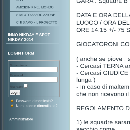
GARA : Squadra B (
AMICIDINIK NEL MONDO
DATA E ORA DELL
STATUTO ASSOCIAZIONE
LUOGO / ORA DE
CHI SIAMO - IL PROGETTO
ORE 14:15 +/- 75
INNO NIKDAY E SPOT
NIKDAY 2014
GIOCATORONI CO
LOGIN FORM
( anche se piove , s
- Cercasi TERNA ar
Nome utente
- Cercasi GIUDICE 
Password
lunga )
- In caso di maltem
Ricordami
che non
ricevono il
Password dimenticata?
Nome utente dimenticato?
REGOLAMENTO D
Amministratore
1) le squadre saran
secchio come