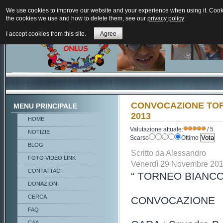
We use cookies to improve our website and your experience when using it. Cookie
the cookies we use and how to delete them, see our
privacy policy
.
I accept cookies from this site.
Agree
CONVOCAZIONE TOR
MENU PRINCIPALE
2013
HOME
Valutazione attuale:
/ 5
NOTIZIE
Scarso
Ottimo
BLOG
Scritto da Alessandro
FOTO VIDEO LINK
Venerdì 29 Novembre 201
CONTATTACI
“ TORNEO BIANCO
DONAZIONI
CERCA
CONVOCAZIONE
FAQ
CAA