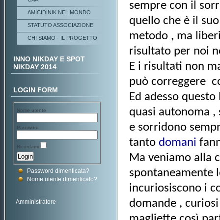
sempre con il sor
AMICIDINIK NEL MONDO
quello che è il s
STATUTO ASSOCIAZIONE
metodo , ma liberi
CHI SIAMO - IL PROGETTO
risultato per noi n
INNO NIKDAY E SPOT
E i risultati non m
NIKDAY 2014
può correggere co
LOGIN FORM
Ed adesso questo 
quasi autonoma , s
Nome utente
e sorridono sempr
Password
tanto
domani
fanno
Ricordami
Ma veniamo alla 
spontaneamente le
Password dimenticata?
Nome utente dimenticato?
incuriosiscono i 
domande , curiosi
Amministratore
magliette così part