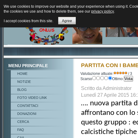
We use cookies to improve our website and your experience when using it. Cookie
the cookies we use and how to delete them, see our
privacy policy
.
I accept cookies from this site.
Agree
PARTITA CON I BAM
MENU PRINCIPALE
Valutazione attuale:
/ 3
HOME
Scarso
Ottimo
NOTIZIE
Scritto da Administrator
BLOG
Lunedì 27 Aprile 2015 16:
FOTO VIDEO LINK
…. nuova partita d
CONTATTACI
affrontano con lo 
DONAZIONI
questo gruppo : ed
CERCA
FAQ
calcistiche tipich
CAA