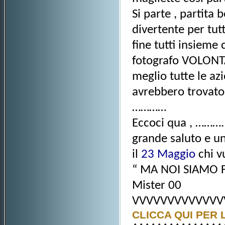
Si parte , partita
divertente per tutti
fine tutti insieme 
fotografo VOLONTA
meglio tutte le az
avrebbero trovato 
…………
Eccoci qua , ………. 
grande saluto e un
il
23 Maggio
chi vu
“ MA NOI SIAMO FA
Mister 00
VVVVVVVVVVVVV
CLICCA QUI PER 