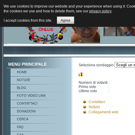
We use cookies to improve our website and your experience when using it. Cookie
the cookies we use and how to delete them, see our
privacy policy
.
I accept cookies from this site.
Agree
MENU PRINCIPALE
Seleziona sondaggio
HOME
NOTIZIE
Numero di votanti
:
Primo voto
:
BLOG
Ultimo voto
:
FOTO VIDEO LINK
Contattaci
CONTATTACI
Notizie
DONAZIONI
Collegamenti web
CERCA
FAQ
CAA