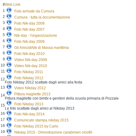
#
Web Link
1
Foto arrivate da Cumura
2
Cumura - tutta la documentazione
3
Foto Nik-day 2008
4
Foto Nik-day 2007
5
Nik-day - l'organizzazione
6
Foto Nik-day 2009
7
Gli AmicidiNik di Massa marittima
8
Foto Nik-day 2010
9
Video Nik-day 2009
10
Video Nik-day 2010
11
Foto Nikday 2011
Foto Nikday 2012
12
Foto Nikday 2012 scattate dagli amici alla festa
13
Video Nikday 2012
Pittura magliette 2013
14
Pittura magliette con bimbi e genitori della scuola primaria di Pozzale
Foto Nikday 2013
15
Le foto scattate dagli amici al Nikday 2013
16
Foto Nik-day 2014
17
Comunicato stampa nikday 2015
18
Foto Nikday 2015 by Carlo
19
Nikday 2015 - Dimostrazione carabinieri cinofili