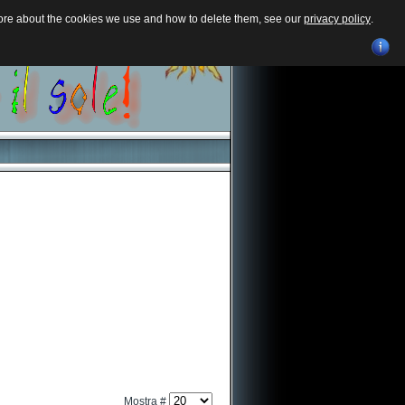
 more about the cookies we use and how to delete them, see our
privacy policy
.
Mostra #