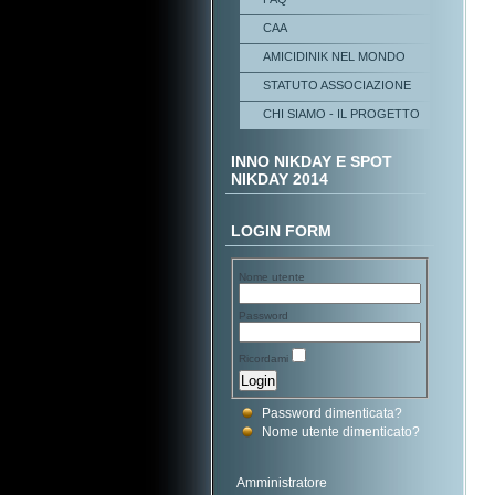
CAA
AMICIDINIK NEL MONDO
STATUTO ASSOCIAZIONE
CHI SIAMO - IL PROGETTO
INNO NIKDAY E SPOT
NIKDAY 2014
LOGIN FORM
Nome utente
Password
Ricordami
Password dimenticata?
Nome utente dimenticato?
Amministratore