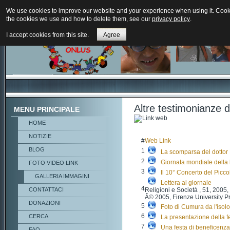
We use cookies to improve our website and your experience when using it. Cookie
the cookies we use and how to delete them, see our
privacy policy
.
I accept cookies from this site.
Agree
Altre testimonianze 
MENU PRINCIPALE
HOME
NOTIZIE
#
Web Link
BLOG
1
La scomparsa del dottor 
2
Giornata mondiale della
FOTO VIDEO LINK
3
Il 10° Concerto del Picc
GALLERIA IMMAGINI
Lettera al giornale
4
CONTATTACI
Religioni e Società , 51, 200
Â© 2005, Firenze University P
DONAZIONI
5
Foto di Cumura da l'isolo
6
CERCA
La presentazione della f
7
Una festa di beneficenza
FAQ