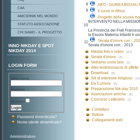
8
AIFO - GUINEA BISSAU P
CAA
9
Il cuore in Africa
AMICIDINIK NEL MONDO
Progetto della scuola ma
INTERVENTO NELLA MISSIO
STATUTO ASSOCIAZIONE
10
La Provincia dei Frati Francesc
CHI SIAMO - IL PROGETTO
la Escola Materna Infantil è un
Serata d'onore con... 20
11
Serata d'onore con... 2013
INNO NIKDAY E SPOT
NIKDAY 2014
Nikday foto e video
(41)
Serata d'onore
(4)
Vediamo come fare
(1)
LOGIN FORM
Altre testimonianze di affet
Download
(8)
Siti di interesse religioso
Nome utente
(10
Da Cumura
(6)
Preparazione Nik-day 2010
Password
Associazioni amiche
(6)
Concorso Letterario
(1)
Ricordami
Contattaci
Notizie
Password dimenticata?
Collegamenti web
Nome utente dimenticato?
Amministratore